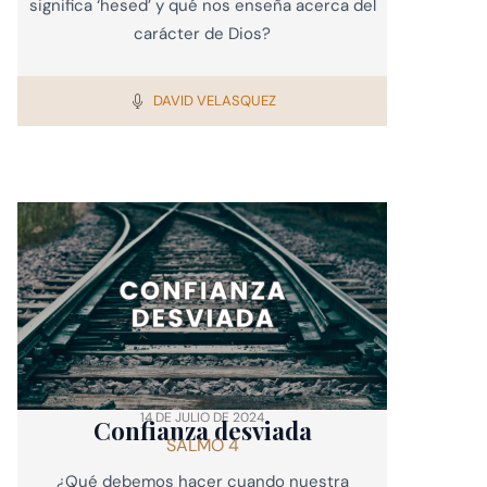
significa ‘hesed’ y qué nos enseña acerca del
carácter de Dios?
DAVID VELASQUEZ
14 DE JULIO DE 2024
Confianza desviada
SALMO 4
¿Qué debemos hacer cuando nuestra