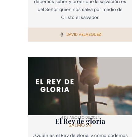
debemos saber y creer que la salvación es
del Señor quien nos salva por medio de
Cristo el salvador.
DAVID VELASQUEZ
4 DE AGOSTO DE 2024
El Rey de gloria
SALMO 24
¿Quién es el Rey de gloria, y cómo podemos