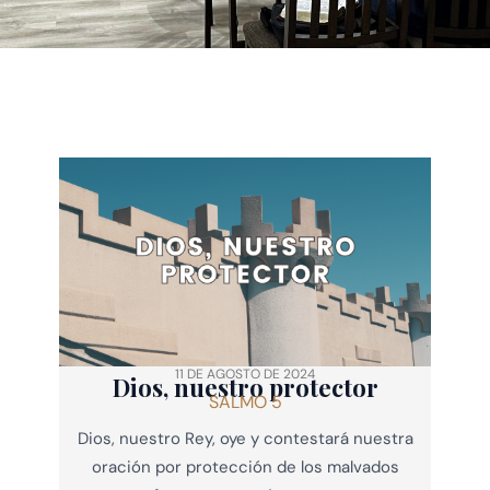
11 DE AGOSTO DE 2024
Dios, nuestro protector
SALMO 5
Dios, nuestro Rey, oye y contestará nuestra
oración por protección de los malvados