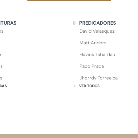
ITURAS
PREDICADORES
os
David Velasquez
Matt Anders
o
Flavius Tabardau
os
Paco Prada
s
Jhorrdy Torrealba
DAS
VER TODOS