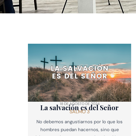
18 DE AGOSTO DE 2024
La salvación es del Señor
SALMO 3
No debemos angustiarnos por lo que los
hombres puedan hacernos, sino que