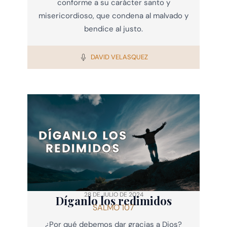
conforme a su carácter santo y
misericordioso, que condena al malvado y
bendice al justo.
DAVID VELASQUEZ
28 DE JULIO DE 2024
Díganlo los redimidos
SALMO 107
¿Por qué debemos dar gracias a Dios?