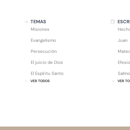
TEMAS
ESCR
Misiones
Hech
Evangelismo
Juan
Persecución
Mate
El juicio de Dios
Efesi
El Espíritu Santo
Salmo
VER TODOS
VER TO