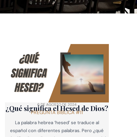
6 DE AGOSTO DE 2024
¿Qué significa el Hesed de Dios?
PREGUNTA BÍBLICA #11
La palabra hebrea ‘hesed’ se traduce al
español con diferentes palabras. Pero ¿qué