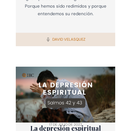
Porque hemos sido redimidos y porque
entendemos su redención.
DAVID VELASQUEZ
17 DE JULIO DE 2022
La depresión espiritual