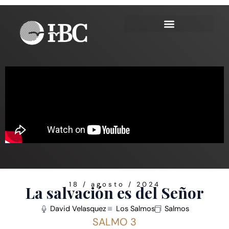
Ir
al
contenido
18 / agosto / 2024
La salvación es del Señor
David Velasquez
Los Salmos
Salmos
SALMO 3