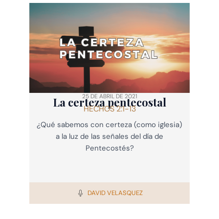
25 DE ABRIL DE 2021
La certeza pentecostal
HECHOS 2:1-13
¿Qué sabemos con certeza (como iglesia)
a la luz de las señales del día de
Pentecostés?
DAVID VELASQUEZ