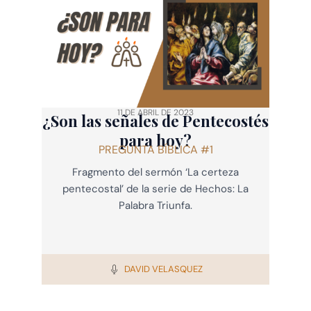
11 DE ABRIL DE 2023
¿Son las señales de Pentecostés
para hoy?
PREGUNTA BÍBLICA #1
Fragmento del sermón ‘La certeza
pentecostal’ de la serie de Hechos: La
Palabra Triunfa.
DAVID VELASQUEZ