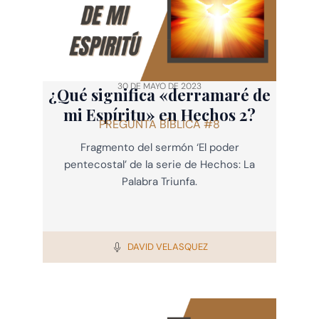
30 DE MAYO DE 2023
¿Qué significa «derramaré de
mi Espíritu» en Hechos 2?
PREGUNTA BÍBLICA #8
Fragmento del sermón ‘El poder
pentecostal’ de la serie de Hechos: La
Palabra Triunfa.
DAVID VELASQUEZ