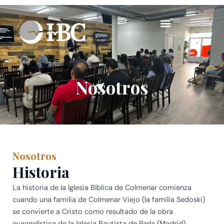
Ir
al
contenido
Nosotros
Nosotros
Historia
La historia de la Iglesia Bíblica de Colmenar comienza
cuando una familia de Colmenar Viejo (la familia Sedoski)
se convierte a Cristo como resultado de la obra
evangelística de la Iglesia Bautista de Parla (Madrid).