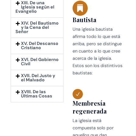
XIII. De una
Iglesia según el
Evangelio
Bautista
XIV. Del Bautismo
y la Cena del
Una iglesia bautista
Señor
afirma todo lo que está
XV. Del Descanso
arriba, pero se distingue
Cristiano
en cuanto a lo que cree
acerca de la iglesia.
XVI. Del Gobierno
Civil
Estos son los distintivos
bautistas:
XVII. Del Justo y
el Malvado
XVIII. De las
Últimas Cosas
Membresía
regenerada
La iglesia está
compuesta solo por
aquellos que dan