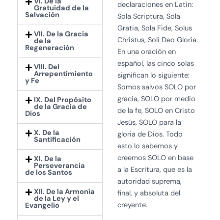
VI. De la
declaraciones en Latin:
Gratuidad de la
Salvación
Sola Scriptura, Sola
Gratia, Sola Fide, Solus
VII. De la Gracia
Christus, Soli Deo Gloria.
de la
Regeneración
En una oración en
español, las cinco solas
VIII. Del
Arrepentimiento
significan lo siguiente:
y Fe
Somos salvos SOLO por
gracia, SOLO por medio
IX. Del Propósito
de la Gracia de
de la fe, SOLO en Cristo
Dios
Jesús, SOLO para la
X. De la
gloria de Dios. Todo
Santificación
esto lo sabemos y
creemos SOLO en base
XI. De la
Perseverancia
a la Escritura, que es la
de los Santos
autoridad suprema,
XII. De la Armonía
final, y absoluta del
de la Ley y el
creyente.
Evangelio