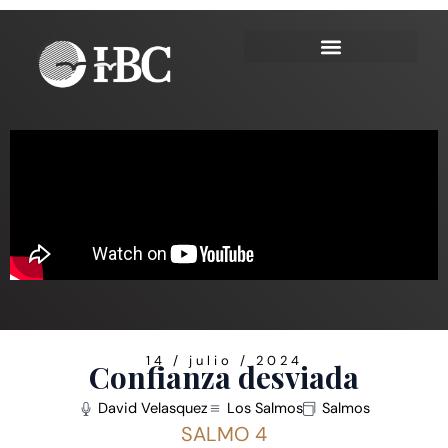
Ir
al
contenido
14 / julio / 2024
Confianza desviada
David Velasquez
Los Salmos
Salmos
SALMO 4