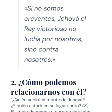
«Si no somos
creyentes, Jehová el
Rey victorioso no
lucha por nosotros,
sino contra
nosotros.»
2. ¿Cómo podemos
relacionarnos con él?
“¿Quién subirá al monte de Jehová?
¿Y quién estará en su lugar santo?
(3)
El limpio de manos y puro de corazón;