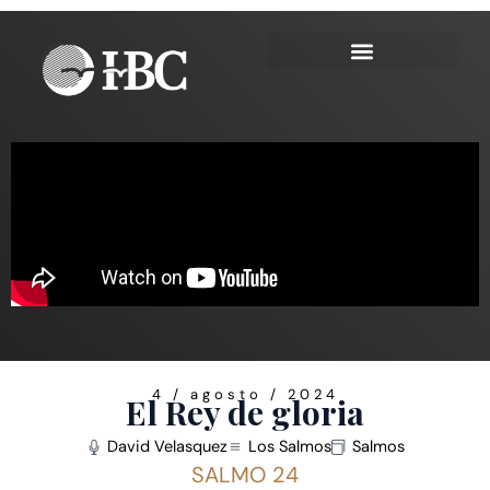
Ir
al
contenido
4 / agosto / 2024
El Rey de gloria
David Velasquez
Los Salmos
Salmos
SALMO 24