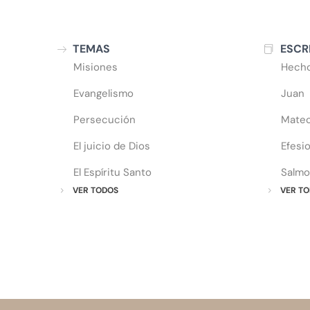
TEMAS
ESCR
Misiones
Hech
Evangelismo
Juan
Persecución
Mate
El juicio de Dios
Efesi
El Espíritu Santo
Salmo
VER TODOS
VER TO