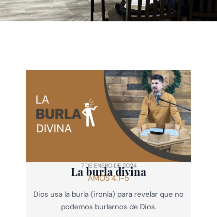
7 DE ENERO DE 2024
La burla divina
AMÓS 4:1-5
Dios usa la burla (ironía) para revelar que no
podemos burlarnos de Dios.