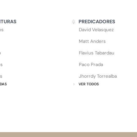
ITURAS
PREDICADORES
os
David Velasquez
Matt Anders
o
Flavius Tabardau
os
Paco Prada
s
Jhorrdy Torrealba
DAS
VER TODOS