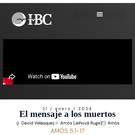
Ir
al
contenido
21 / enero / 2024
El mensaje a los muertos
David Velasquez
Amós (Jehová Ruge)
Amós
AMÓS 5:1-17