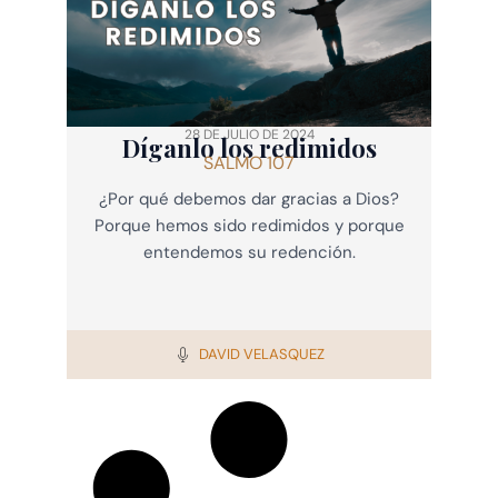
28 DE JULIO DE 2024
Díganlo los redimidos
SALMO 107
¿Por qué debemos dar gracias a Dios?
Porque hemos sido redimidos y porque
entendemos su redención.
DAVID VELASQUEZ