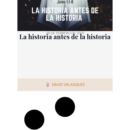
28 DE FEBRERO DE 2021
La historia antes de la historia
DAVID VELASQUEZ