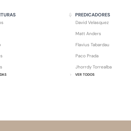
ITURAS
PREDICADORES
os
David Velasquez
Matt Anders
o
Flavius Tabardau
os
Paco Prada
s
Jhorrdy Torrealba
DAS
VER TODOS