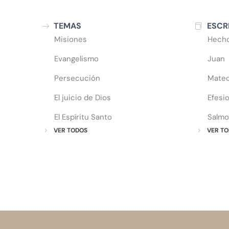
TEMAS
ESCR
Misiones
Hech
Evangelismo
Juan
Persecución
Mate
El juicio de Dios
Efesi
El Espíritu Santo
Salmo
VER TODOS
VER TO