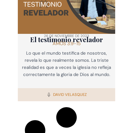
26 DE NOVIEMBRE DE 2023
El testimonio revelador
AMÓS 3:9-15
Lo que el mundo testifica de nosotros,
revela lo que realmente somos. La triste
realidad es que a veces la iglesia no refleja
correctamente la gloria de Dios al mundo.
DAVID VELASQUEZ