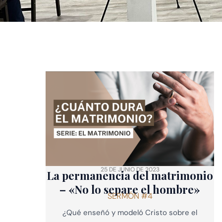
25 DE JUNIO DE 2023
La permanencia del matrimonio
– «No lo separe el hombre»
SERMÓN #4
¿Qué enseñó y modeló Cristo sobre el