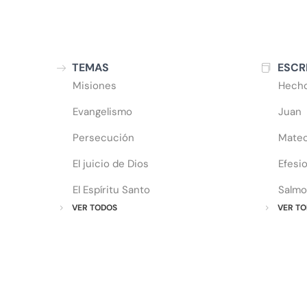
TEMAS
ESCR
Misiones
Hech
Evangelismo
Juan
Persecución
Mate
El juicio de Dios
Efesi
El Espíritu Santo
Salmo
VER TODOS
VER TO