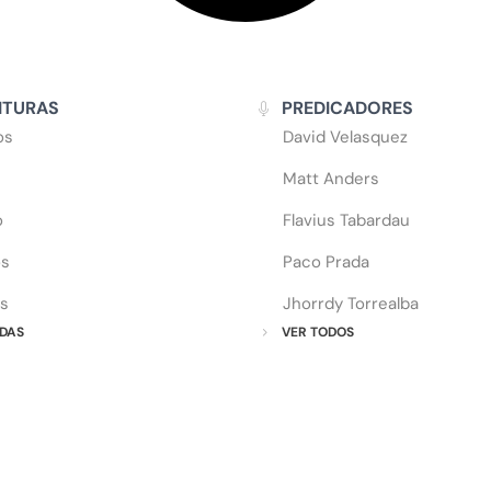
ITURAS
PREDICADORES
os
David Velasquez
Matt Anders
o
Flavius Tabardau
os
Paco Prada
s
Jhorrdy Torrealba
DAS
VER TODOS