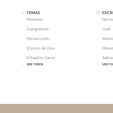
TEMAS
ESCR
Misiones
Hech
Evangelismo
Juan
Persecución
Mate
El juicio de Dios
Efesi
El Espíritu Santo
Salmo
VER TODOS
VER TO