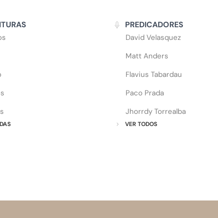
ITURAS
PREDICADORES
os
David Velasquez
Matt Anders
o
Flavius Tabardau
os
Paco Prada
s
Jhorrdy Torrealba
DAS
VER TODOS