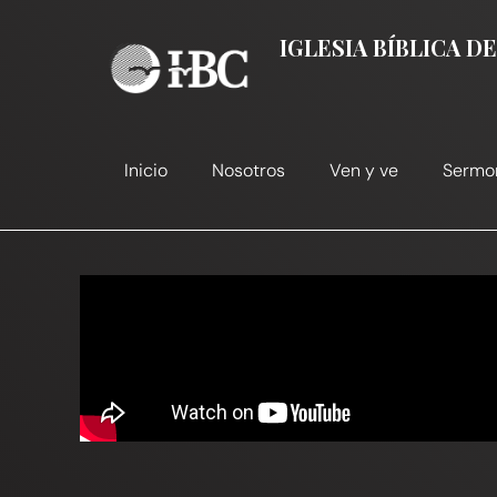
Ir
al
IGLESIA BÍBLICA 
contenido
Inicio
Nosotros
Ven y ve
Sermo