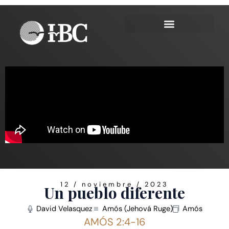
Ir
al
contenido
12 / noviembre / 2023
Un pueblo diferente
David Velasquez
Amós (Jehová Ruge)
Amós
AMÓS 2:4-16