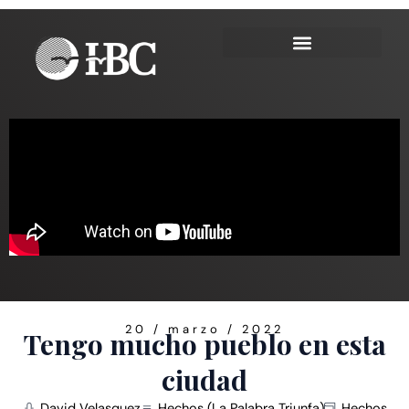
Ir
al
contenido
20 / marzo / 2022
Tengo mucho pueblo en esta
ciudad
David Velasquez
Hechos (La Palabra Triunfa)
Hechos