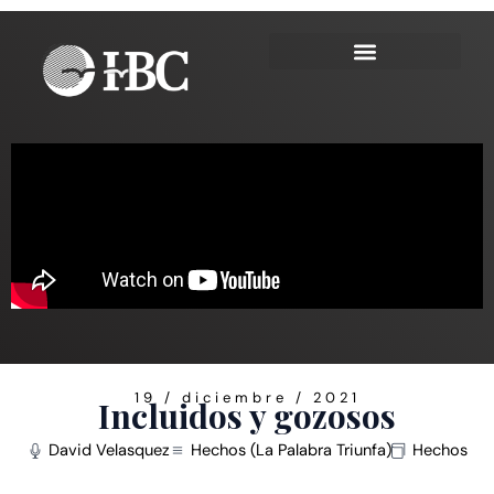
Ir
al
contenido
19 / diciembre / 2021
Incluidos y gozosos
David Velasquez
Hechos (La Palabra Triunfa)
Hechos