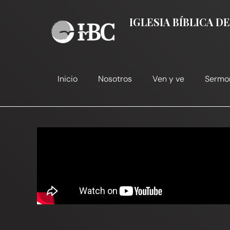
Ir
al
IGLESIA BÍBLICA 
contenido
Inicio
Nosotros
Ven y ve
Sermo