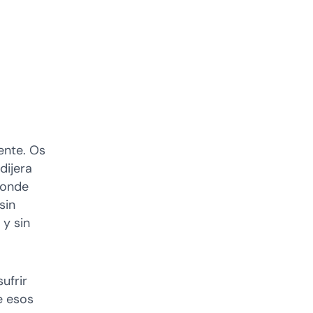
ente. Os
dijera
donde
sin
 y sin
ufrir
e esos