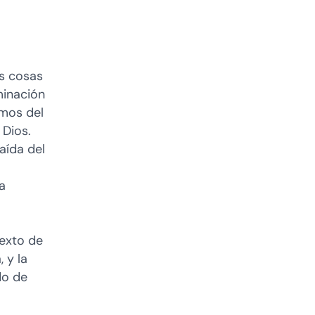
as cosas
minación
amos del
 Dios.
aída del
a
texto de
 y la
do de