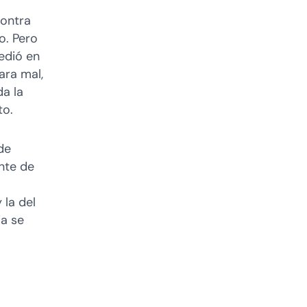
contra
o. Pero
edió en
ara mal,
a la
to.
de
ente de
 la del
ia se