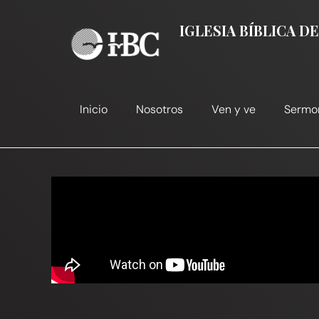
Ir
al
IGLESIA BÍBLICA 
contenido
Inicio
Nosotros
Ven y ve
Sermo