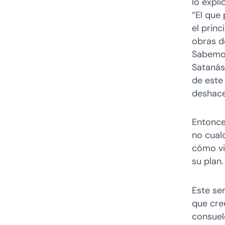
lo expl
“El que
el princ
obras de
Sabemos
Satanás
de este
deshace
Entonce
no cual
cómo vi
su plan.
Este se
que cre
consuelo