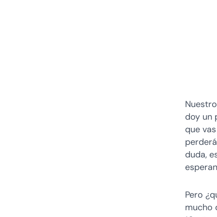
Nuestro
doy un p
que vas
perderás
duda, es
esperan
Pero ¿qu
mucho d