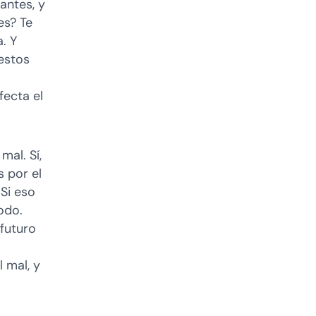
antes, y
es? Te
. Y
estos
fecta el
mal. Sí,
 por el
 Si eso
odo.
 futuro
 mal, y