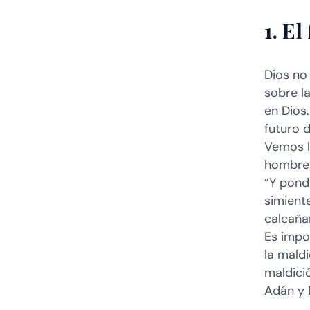
1. E
Dios no
sobre l
en Dios.
futuro 
Vemos l
hombre 
“Y pondr
simiente
calcañar
Es impo
la mald
maldici
Adán y 