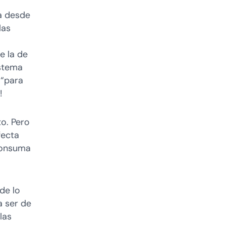
ca desde
las
e la de
istema
 “para
!
o. Pero
fecta
consuma
de lo
a ser de
las