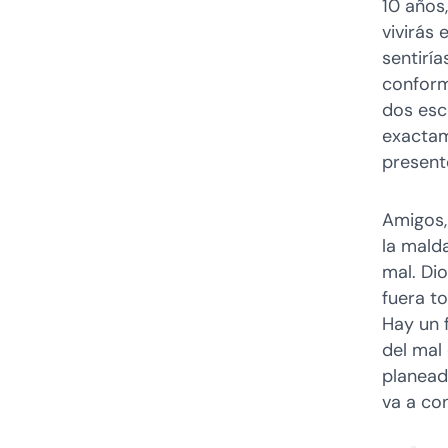
10 años
vivirás 
sentirí
conform
dos esc
exactam
present
Amigos, 
la mald
mal. Dio
fuera t
Hay un f
del mal
planeado
va a con