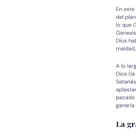
En este
del plan
lo que 
Genesis 
Dios ha
maldad,
A lo lar
Dios (la
Satanás)
aplastar
pecado y
ganaría
La gr