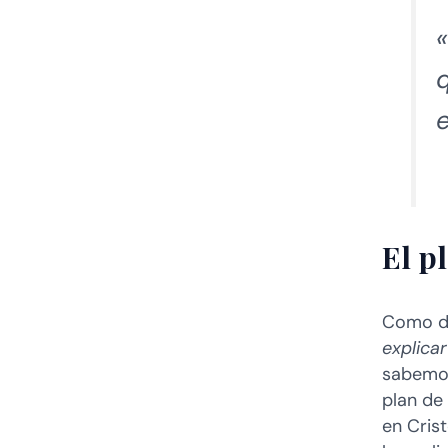
q
El p
Como di
explica
sabemos
plan de
en Crist