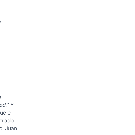
l
e
dad.”
Y
ue el
ntrado
ol Juan