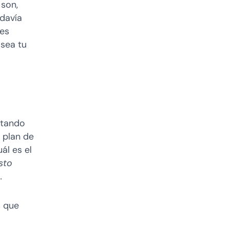
 son,
odavía
des
 sea tu
estando
 plan de
ál es el
sto
o.
s que