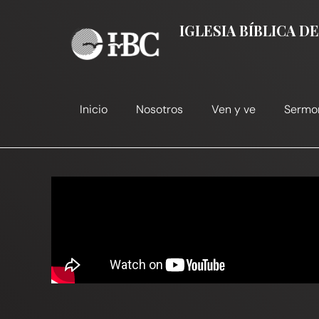
Ir
al
IGLESIA BÍBLICA 
contenido
Inicio
Nosotros
Ven y ve
Sermo